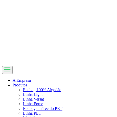
A Empresa
Produtos
Ecobag 100% Algodão
Linha Light
Linha Versat
Linha Force
Ecobag em Tecido PET
Linha PET