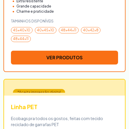
Extra resistente
Grande capacidade
Charme e praticidade
TAMANHOS DISPONÍVEIS
45x40x10
40x45x10
48x44x11
40x42x8
48x44x11
VER PRODUTOS
*Aceita impressão digital
Linha PET
Ecobags pra todos os gostos, feitas com tecido
reciclado de garrafas PET