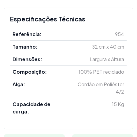
Especificações Técnicas
Referência:
954
Tamanho:
32 cm x 40 cm
Dimensões:
Largura x Altura
Composição:
100% PET reciclado
Alça:
Cordão em Poliéster
4/2
Capacidade de
15 Kg
carga: