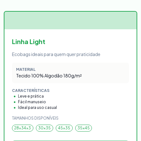
Linha Light
Ecobags ideais para quem quer praticidade
MATERIAL
Tecido 100% Algodão 180g/m²
CARACTERÍSTICAS
Leve e prática
Fácil manuseio
Ideal para uso casual
TAMANHOS DISPONÍVEIS
28x34x3
30x35
45x35
35x45