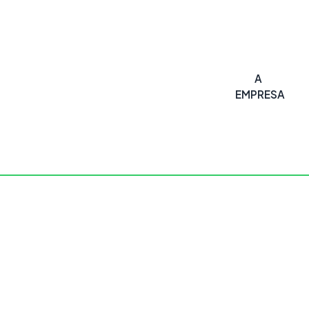
A
EMPRESA
/
/
/
Produtos
Linha Light
Ecobag 100% Algodão
S