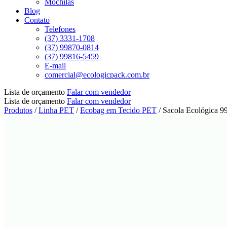
Mochilas
Blog
Contato
Telefones
(37) 3331-1708
(37) 99870-0814
(37) 99816-5459
E-mail
comercial@ecologicpack.com.br
Lista de orçamento
Falar com vendedor
Lista de orçamento
Falar com vendedor
Produtos
/
Linha PET
/
Ecobag em Tecido PET
/
Sacola Ecológica 9