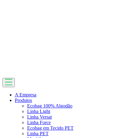
A Empresa
Produtos
Ecobag 100% Algodão
Linha Light
Linha Versat
Linha Force
Ecobag em Tecido PET
Linha PET